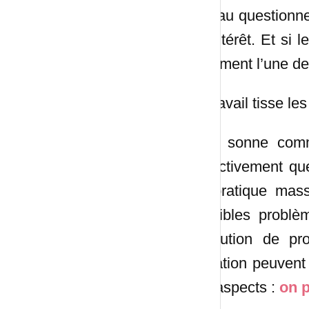
bureau questionne.
un intérêt. Et si 
justement l’une de
Le travail tisse le
Cela sonne comme
collectivement qu
de pratique mas
possibles problè
résolution de pro
l’idéation peuvent
ces aspects :
on p