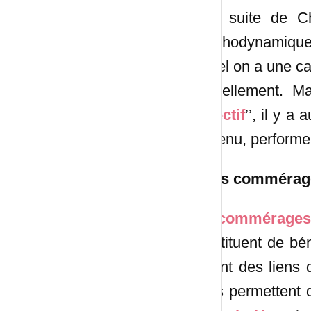
A la suite de Ch
Psychodynamique
lequel on a une ca
mutuellement. Ma
collectif
’’, il y a
soutenu, performer
Et les commérag
Les
commérage
constituent de bén
tissent des liens 
qu’ils permettent 