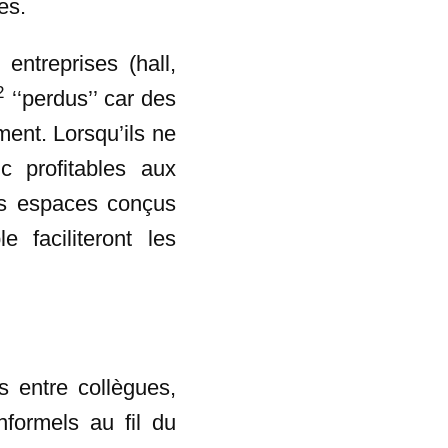
es.
ntreprises (hall,
2
‘‘perdus’’ car des
ment. Lorsqu’ils ne
c profitables aux
es espaces conçus
 faciliteront les
s entre collègues,
formels au fil du