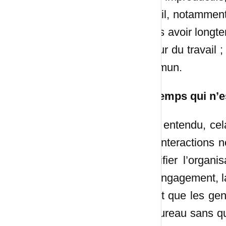
travail, notammen
après avoir longte
autour du travail 
commun.
Un temps qui n’e
Bien entendu, cel
ces interactions 
solidifier l’orga
désengagement, la
le fait que les ge
au bureau sans que