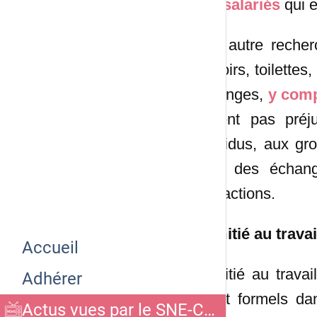
des salariés
qui e
Une autre recher
couloirs, toilette
échanges,
y com
portent pas préj
individus, aux g
pour des échange
interactions.
L’amitié au travai
Accueil
L’amitié au trava
Adhérer
plutôt formels d
Actus vues par le SNE-CGC CEMP