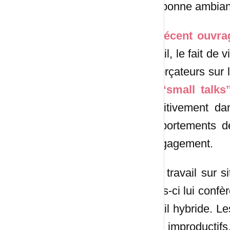
une bonne ambiance
Un
récent ouvra
travail, le fait de
renforçateurs sur 
les ‘‘small talks’
cognitivement da
comportements de 
d’engagement.
Si le travail sur 
celles-ci lui conf
travail hybride. L
à fait improductifs