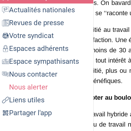
temps. On bavarde
Actualités nationales
et on se ‘‘raconte 
Revues de presse
L’amitié au travai
Votre syndicat
satisfaction. Un
Espaces adhérents
les moins de 30 an
donc tout intérêt 
Espace sympathisants
d’amitié, plus ou 
Nous contacter
fait bénéfiques.
Nous alerter
Papoter au boulot
Liens utiles
Partager l'app
Le travail hybride
le lieu de travail