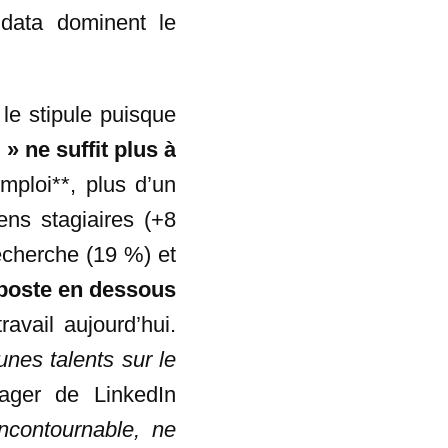
 data dominent le
le stipule puisque
 » ne suffit plus à
ploi**, plus d’un
ens stagiaires (+8
echerche (19 %) et
poste en dessous
avail aujourd’hui.
unes talents sur le
ager de LinkedIn
contournable, ne