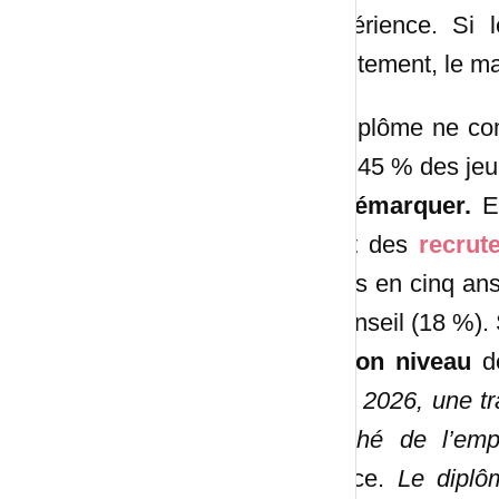
l'expérience. Si
recrutement, le ma
Le diplôme ne com
pour 45 % des jeu
se démarquer.
Et
quart des
recrut
points en cinq an
le conseil (18 %).
de son niveau
de
«
En 2026, une tra
marché de l’emp
France.
Le diplô