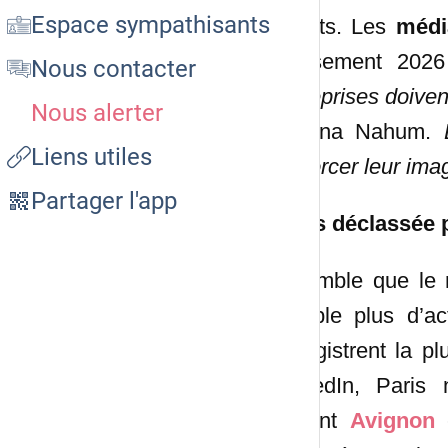
Espace sympathisants
achats. Les
médi
classement 202
Nous contacter
entreprises doiven
Nous alerter
Johana Nahum.
Liens utiles
renforcer leur ima
Partager l'app
Paris déclassée 
Il semble que le 
semble plus d’act
enregistrent la p
LinkedIn, Paris
devant
Avignon
e