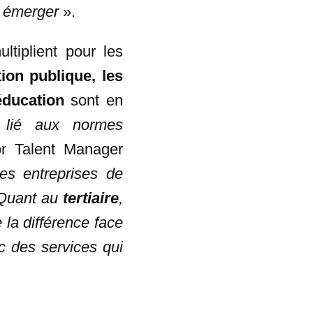
r émerger
».
ltiplient pour les
tion publique, les
’éducation
sont en
t lié aux normes
r Talent Manager
es entreprises de
 Quant au
tertiaire
,
e la différence face
ec des services qui