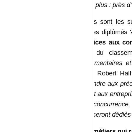
suffit plus : près
Quels sont les se
jeunes diplômés ?
services aux con
tête du classe
règlementaires et 
chez Robert Hal
répondre aux pré
il sert aux entrepr
à la concurrence, 
leur seront dédiés
Les métiers qui 