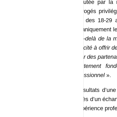
chahutée par la
interrogés privil
30% des 18-29 an
mécaniquement leur
«
Au-delà de la m
capacité à offrir d
nouer des partenar
recrutement fon
professionnel
».
* Résultats d’un
auprès d’un échant
d’expérience profe