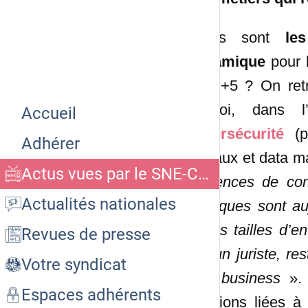
Quels sont
le
dynamique
pour 
Bac +5 ? On retr
emploi, dans l
Accueil
cybersécurité
(po
Adhérer
sociaux et data 
Actus vues par le SNE-CGC CEMP
exigences de conf
Actualités nationales
juridiques sont a
toutes tailles d’en
Revues de presse
par un juriste, re
Votre syndicat
tout business
». 
Espaces adhérents
fonctions liées à