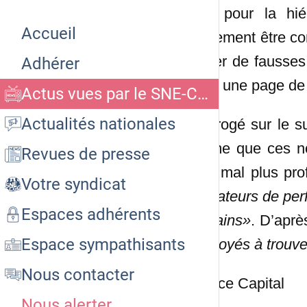
actif pour la hi
Accueil
également être co
défiler de fausse
Adhérer
dans une page de t
Actus vues par le SNE-CGC CEMP
Actualités nationales
Interrogé sur le s
estime que ces n
Revues de presse
d’un mal plus pro
Votre syndicat
indicateurs de per
Espaces adhérents
humains»
. D’aprè
Espace sympathisants
employés à trouv
Nous contacter
Source Capital
Nous alerter