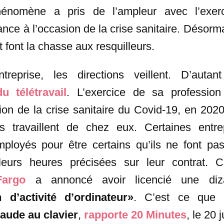
phénomène a pris de l’ampleur avec l’exer
ance à l’occasion de la crise sanitaire. Désorma
t font la chasse aux resquilleurs.
reprise, les directions veillent. D’auta
du télétravail
. L’exercice de sa profession
ion de la crise sanitaire du Covid-19, en 202
s travaillent de chez eux. Certaines entre
employés pour être certains qu’ils ne font p
t leurs heures précisées sur leur contrat. C
Fargo
a annoncé avoir licencié une diza
n d’activité d’ordinateur»
. C’est ce que l
raude au clavier
,
rapporte 20 Minutes
, le 20 