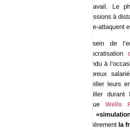
télétravail. Le 
professions à dist
contre-attaquent e
Au sein de l’ent
démocratisation
répandu à l’occas
nombreux salarié
surveiller leurs 
travailler duran
banque
Wells 
pour
«simulatio
familièrement
la f