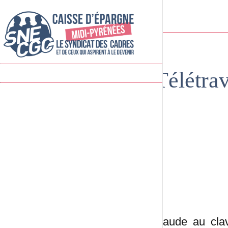
Télétrav
La fraude au clav