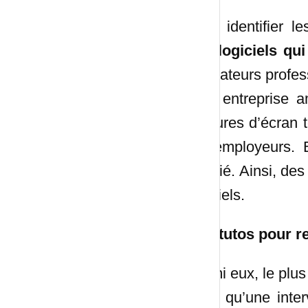
Pour identifier le
des
logiciels qui
ordinateurs profess
Une entreprise a
captures d’écran t
les employeurs. 
salarié. Ainsi, de
logiciels.
Des tutos pour r
Parmi eux, le plus
sans qu’une inter