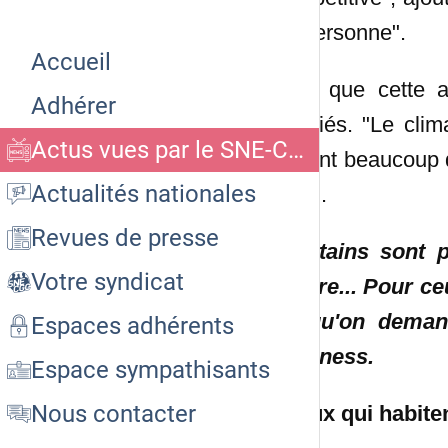
en personne".
Accueil
Sauf que cette 
Adhérer
salariés. "Le clim
Actus vues par le SNE-CGC CEMP
posent beaucoup d
Actualités nationales
CGC.
Revues de presse
"Certains sont p
Votre syndicat
Bièvre... Pour ce
ça qu'on demand
Espaces adhérents
Business.
Espace sympathisants
Nous contacter
"Ceux qui habiten