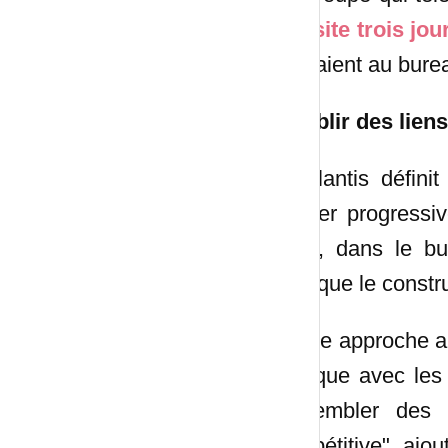
sur site trois j
rendaient au bure
"Établir des liens
"Stellantis défin
passer progressi
mois, dans le bu
explique le const
"Cette approche ai
pratique avec les
rassembler des é
compétitive", ajou