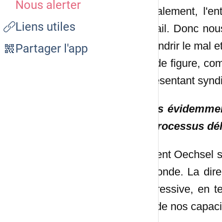
Nous alerter
"Légalement, l'en
Liens utiles
Travail. Donc nou
amoindrir le mal et
Partager l'app
cas de figure, com
représentant syndi
"Mais évidemment
un processus dél
Laurent Oechsel s'
le monde. La direc
progressive, en te
que de nos capacit