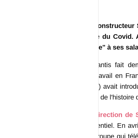
Le constructeur S
crise du Covid. 
terme" à ses sala
Stellantis fait de
télétravail en Fr
2021) avait introd
page de l'histoire
La direction de S
présentiel. En avr
du groupe qui télét