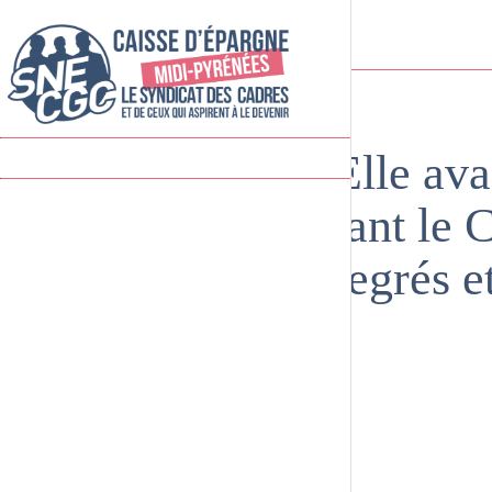
Elle ava
avant le C
degrés e