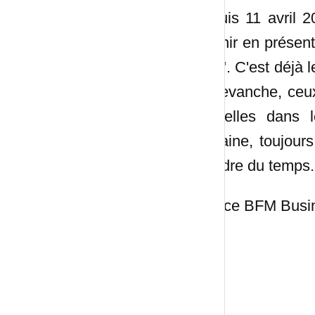
Depuis 11 avril 2
revenir en présent
faire". C'est déjà
En revanche, ceux
nouvelles dans l
semaine, toujours
prendre du temps.
Source BFM Busi